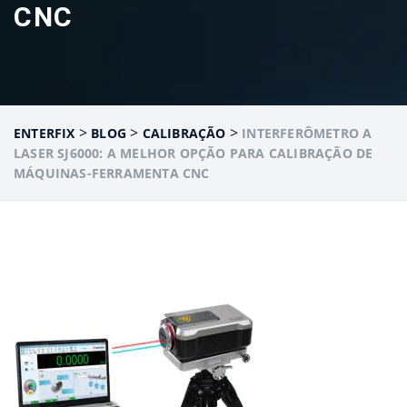
CNC
>
>
>
ENTERFIX
BLOG
CALIBRAÇÃO
INTERFERÔMETRO A
LASER SJ6000: A MELHOR OPÇÃO PARA CALIBRAÇÃO DE
MÁQUINAS-FERRAMENTA CNC