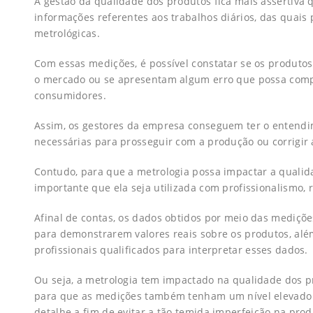
A gestão da qualidade dos produtos fica mais assertiva
informações referentes aos trabalhos diários, das quai
metrológicas.
Com essas medições, é possível constatar se os produto
o mercado ou se apresentam algum erro que possa comp
consumidores.
Assim, os gestores da empresa conseguem ter o entend
necessárias para prosseguir com a produção ou corrigir
Contudo, para que a metrologia possa impactar a qualid
importante que ela seja utilizada com profissionalismo, 
Afinal de contas, os dados obtidos por meio das medições
para demonstrarem valores reais sobre os produtos, al
profissionais qualificados para interpretar esses dados.
Ou seja, a metrologia tem impactado na qualidade dos
para que as medições também tenham um nível elevado de
detalhe a fim de evitar a tão temida imperfeição na pro