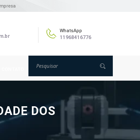
Empresa
WhatsApp
m.br
11968416776
CONTATO
DADE DOS