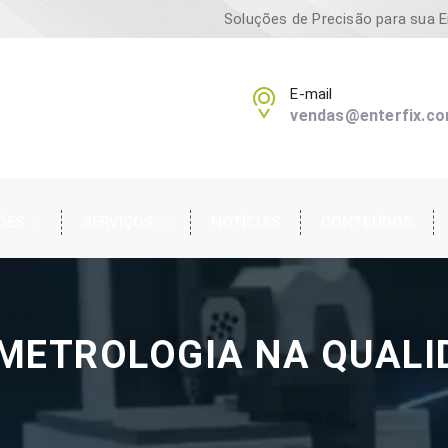
Soluções de Precisão para sua 
E-mail
vendas@enterfix.co
ÕES
SERVIÇOS
NOTÍCIAS
CONTEÚDOS
 METROLOGIA NA QUALI