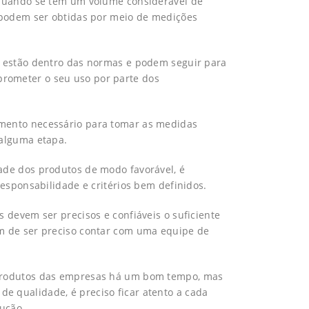
 quando se tem um volume considerável de
s podem ser obtidas por meio de medições
s estão dentro das normas e podem seguir para
rometer o seu uso por parte dos
imento necessário para tomar as medidas
 alguma etapa.
ade dos produtos de modo favorável, é
responsabilidade e critérios bem definidos.
 devem ser precisos e confiáveis o suficiente
ém de ser preciso contar com uma equipe de
 produtos das empresas há um bom tempo, mas
 qualidade, é preciso ficar atento a cada
dução.