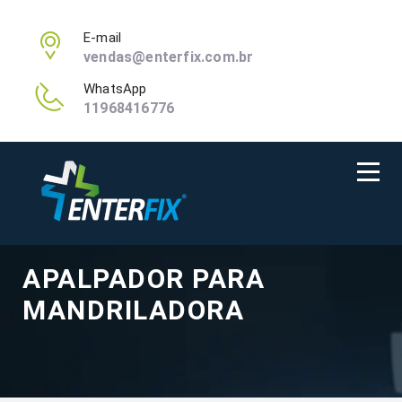
E-mail
vendas@enterfix.com.br
WhatsApp
11968416776
APALPADOR PARA
MANDRILADORA