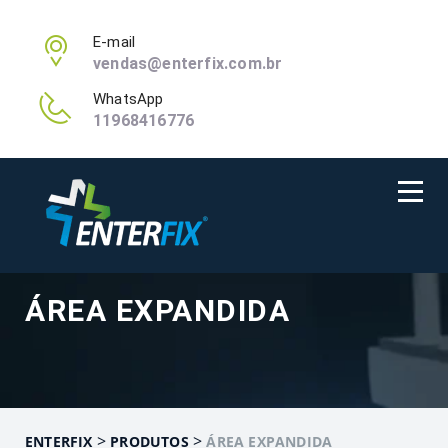
E-mail
vendas@enterfix.com.br
WhatsApp
11968416776
ÁREA EXPANDIDA
>
>
ENTERFIX
PRODUTOS
ÁREA EXPANDIDA