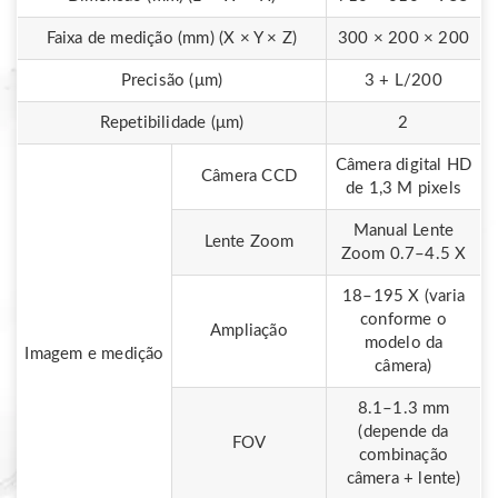
Faixa de medição (mm) (X × Y × Z)
300 × 200 × 200
Precisão (μm)
3 + L/200
Repetibilidade (μm)
2
Câmera digital HD
Câmera CCD
de 1,3 M pixels
Manual Lente
Lente Zoom
Zoom 0.7–4.5 X
18–195 X (varia
conforme o
Ampliação
modelo da
Imagem e medição
câmera)
8.1–1.3 mm
(depende da
FOV
combinação
câmera + lente)