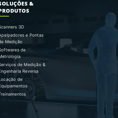
SOLUÇÕES &
PRODUTOS
Scanners 3D
Apalpadores e Pontas
de Medição
Softwares de
Metrologia
Serviços de Medição &
Engenharia Reversa
Locação de
Equipamentos
Treinamentos