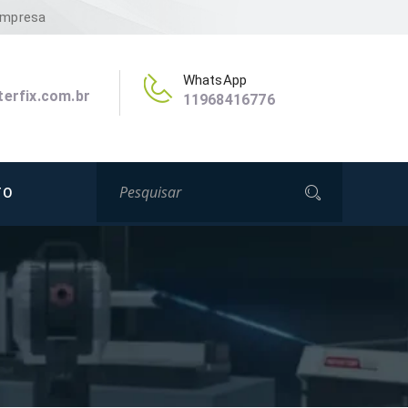
Empresa
WhatsApp
erfix.com.br
11968416776
TO