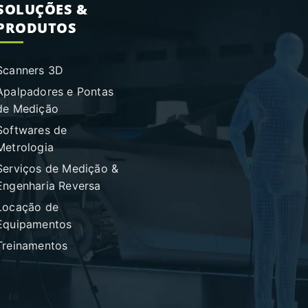
SOLUÇÕES &
PRODUTOS
Scanners 3D
Apalpadores e Pontas
de Medição
Softwares de
Metrologia
Serviços de Medição &
Engenharia Reversa
Locação de
Equipamentos
Treinamentos