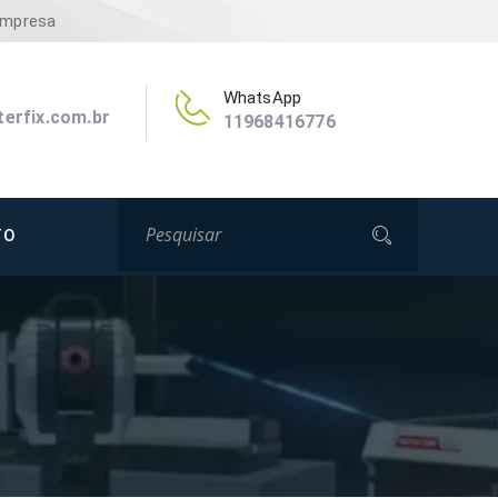
Empresa
WhatsApp
erfix.com.br
11968416776
TO