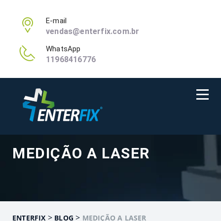
E-mail
vendas@enterfix.com.br
WhatsApp
11968416776
MEDIÇÃO A LASER
>
>
ENTERFIX
BLOG
MEDIÇÃO A LASER