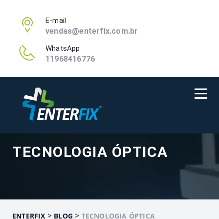
E-mail
vendas@enterfix.com.br
WhatsApp
11968416776
TECNOLOGIA ÓPTICA
>
>
ENTERFIX
BLOG
TECNOLOGIA ÓPTICA