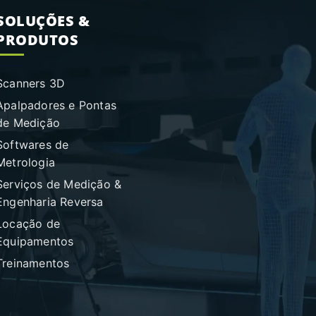
SOLUÇÕES &
PRODUTOS
Scanners 3D
Apalpadores e Pontas
de Medição
Softwares de
Metrologia
Serviços de Medição &
Engenharia Reversa
Locação de
Equipamentos
Treinamentos