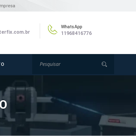
Empresa
WhatsApp
erfix.com.br
11968416776
TO
ÃO