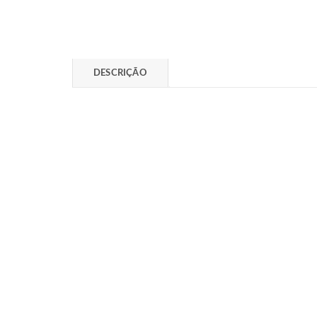
DESCRIÇÃO
SCANNER 3D PROFISSIONAL • 3 EM 1