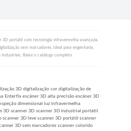
D portátil com tecnologia infravermelha avançada,
gitalização sem marcadores. Ideal para engenharia,
 industriais. Baixe o catálogo completo.
alização 3D
digitalização cor
digitalização de
sa
Enterfix
escâner 3D alta precisão
escâner 3D
nspeção dimensional
luz infravermelha
m 3D
scanner 3D
scanner 3D industrial portátil
o
scanner 3D leve
scanner 3D portátil
scanner
canner 3D sem marcadores
scanner colorido