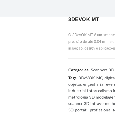
3DEVOK MT
O 3DeVOK MT é um scanner 3
precisão de até 0,04 mm e di
inspeção, design e aplicações
Categories:
Scanners 3D
Tags:
3DeVOK MQ
digit
objetos
engenharia rever
industrial
fotorrealismo
i
metrologia 3D
modelage
scanner 3D infravermelh
3D portátil profissional
s