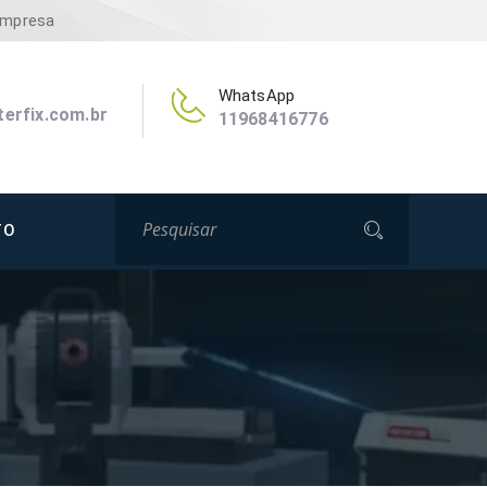
Empresa
WhatsApp
erfix.com.br
11968416776
TO