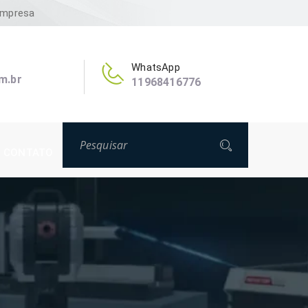
Empresa
WhatsApp
m.br
11968416776
CONTATO