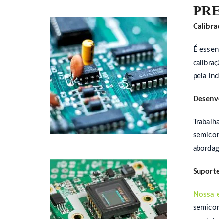
PR
Calibra
É essenc
calibraç
pela ind
Desenvo
Trabalh
semicon
abordag
Suporte
Nossa e
semicon