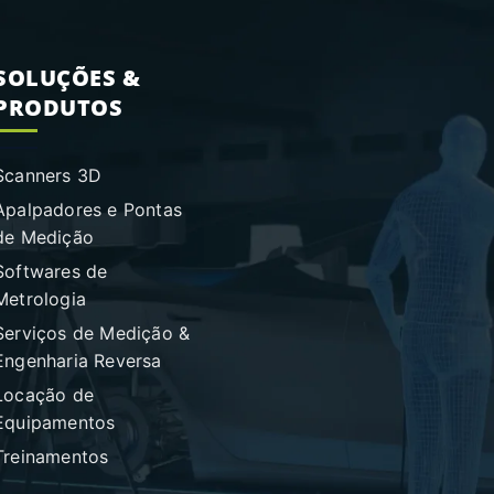
SOLUÇÕES &
PRODUTOS
Scanners 3D
Apalpadores e Pontas
de Medição
Softwares de
Metrologia
Serviços de Medição &
Engenharia Reversa
Locação de
Equipamentos
Treinamentos