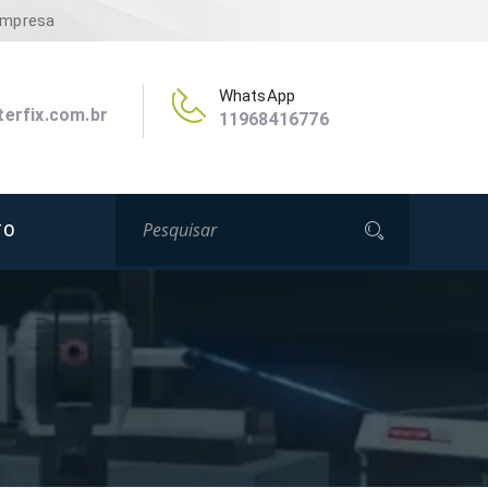
Empresa
WhatsApp
erfix.com.br
11968416776
TO